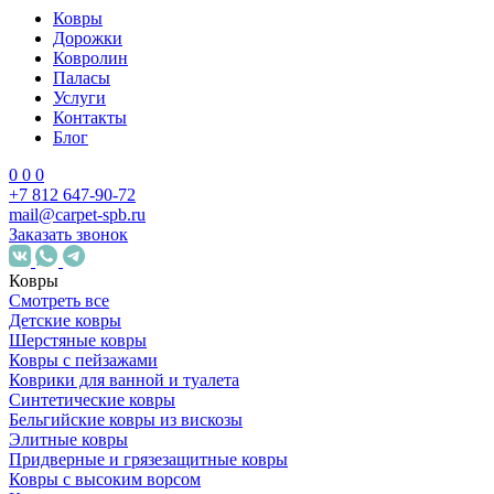
Ковры
Дорожки
Ковролин
Паласы
Услуги
Контакты
Блог
0
0
0
+7 812 647-90-72
mail@carpet-spb.ru
Заказать звонок
Ковры
Смотреть все
Детские ковры
Шерстяные ковры
Ковры с пейзажами
Коврики для ванной и туалета
Синтетические ковры
Бельгийские ковры из вискозы
Элитные ковры
Придверные и грязезащитные ковры
Ковры с высоким ворсом