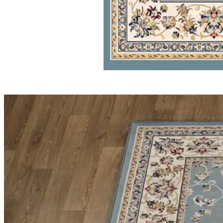
000
₽
от
15
000
₽
до
45
000
₽
от
45
000
₽
до
200
000
₽
По
форме
Прямоугольные
ковры
Овальные
ковры