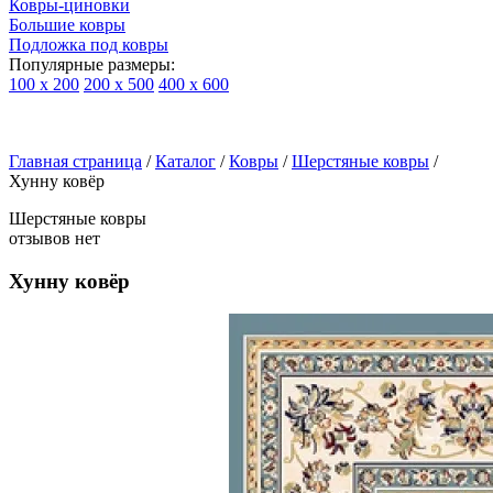
Ковры-циновки
Большие ковры
Подложка под ковры
Популярные размеры:
100 х 200
200 х 500
400 х 600
Ковры
По
Главная страница
типу
/
Каталог
/
Ковры
/
Шерстяные ковры
/
Хунну ковёр
изделий
Детские
Шерстяные ковры
ковры
отзывов нет
Синтетические
ковры
Хунну ковёр
Ковры
с
высоким
ворсом
Шерстяные
ковры
Бельгийские
ковры
из
вискозы
Ковры-