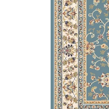
Коричневый
Кремовый
Оливковый
Разноцветный
Розовый
Серый
Синий
Фиолетовый
Черный
По
цене
от
100
₽
до
5
000
₽
от
5
000
₽
до
15