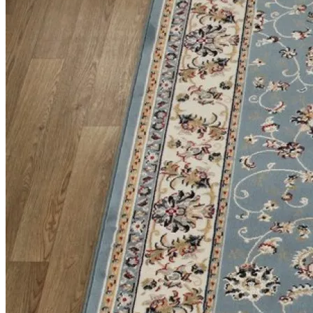
Круглые
ковры
Квадратные
ковры
Полуовальные
ковры
Восьмигранники
Дорожки
Синтетические
ковровые
дорожки
Дорожки
на
резиновой
основе
Ковровые
шерстяные
дорожки
Паласные
дорожки
Кремлевские
дорожки
Ковролин
Ковролин
в