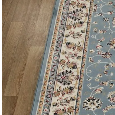
Круглые
ковры
Квадратные
ковры
Полуовальные
ковры
Восьмигранники
Дорожки
Синтетические
ковровые
дорожки
Дорожки
на
резиновой
основе
Ковровые
шерстяные
дорожки
Паласные
дорожки
Кремлевские
дорожки
Ковролин
Ковролин
в