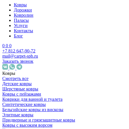
Ковры
Дорожки
Ковролин
Паласы
Услуги
Контакты
Блог
0
0
0
+7 812 647-90-72
mail@carpet-spb.ru
Заказать звонок
Ковры
Смотреть все
Детские ковры
Шерстяные ковры
Ковры с пейзажами
Коврики для ванной и туалета
Синтетические ковры
Бельгийские ковры из вискозы
Элитные ковры
Придверные и грязезащитные ковры
Ковры с высоким ворсом