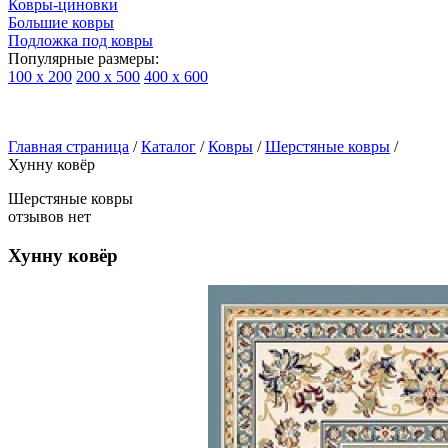
Ковры-циновки
Большие ковры
Подложка под ковры
Популярные размеры:
100 х 200
200 х 500
400 х 600
Ковры
По
Главная страница
типу
/
Каталог
/
Ковры
/
Шерстяные ковры
/
Хунну ковёр
изделий
Детские
Шерстяные ковры
ковры
отзывов нет
Синтетические
ковры
Хунну ковёр
Ковры
с
высоким
ворсом
Шерстяные
ковры
Бельгийские
ковры
из
вискозы
Ковры-