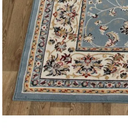
наличии
Паласы
Как
выбрать
ковер
Доставка
и
оплата
Наши
работы
Контакты
+7
812
647-
90-
72
mail@carpet-
spb.ru
Заказать
звонок