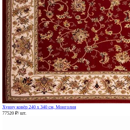
Хунну ковёр
240 х 340 см, Монголия
77520 ₽
/ шт.