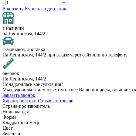
000
-
+
₽
В корзину
Купить в один клик
от
15
000
в наличии
₽
на Ленинском, 144/2
до
45
000
самовывоз, доставка
₽
На Ленинском, 144/2 при заказе через сайт или по телефону
от
45
000
оверлок
₽
На Ленинском, 144/2
до
Понадобилась консультация?
200
Мы с удовольствием ответим на все Ваши вопросы, оставьте за
000
Заказать звонок
₽
Характеристики
Отзывы о товаре
По
Страна-производитель
форме
Нидерланды
Прямоугольные
Форма
ковры
Квадратный метр
Овальные
Цвет
ковры
Зеленый