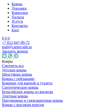
Ковры
Дорожки
Ковролин
Паласы
Услуги
Контакты
Блог
0
0
0
+7 812 647-90-72
mail@carpet-spb.ru
Заказать звонок
Ковры
Смотреть все
Детские ковры
Шерстяные ковры
Ковры с пейзажами
Коврики для ванной и туалета
Синтетические ковры
Бельгийские ковры из вискозы
Элитные ковры
Придверные и грязезащитные ковры
Ковры с высоким ворсом