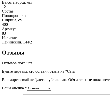
Круглые
Высота ворса, мм
ковры
12
Квадратные
Состав
ковры
Полипропилен
Полуовальные
Ширина, см
ковры
400
Восьмигранники
Артикул
Дорожки
83
Синтетические
Наличие
ковровые
Ленинский, 144/2
дорожки
Дорожки
Отзывы
на
резиновой
Отзывов пока нет.
основе
Ковровые
Будьте первым, кто оставил отзыв на “Свит”
шерстяные
дорожки
Ваш адрес email не будет опубликован.
Обязательные поля пом
Паласные
дорожки
Ваша оценка
*
Кремлевские
дорожки
Ковролин
Ковролин
в