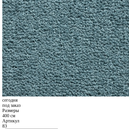
Коричневый
Кремовый
Оливковый
Разноцветный
Розовый
Серый
Синий
Фиолетовый
Черный
По
цене
от
100
₽
до
5
000
₽
от
сегодня
5
под заказ
000
Размеры
₽
400 см
до
Артикул
15
83