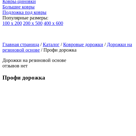
Ковры-циновки
Большие ковры
Подложка под ковры
Популярные размеры:
100 х 200
200 х 500
400 х 600
Ковры
По
Главная страница
типу
/
Каталог
/
Ковровые дорожки
/
Дорожки на
резиновой основе
изделий
/
Профи дорожка
Детские
Дорожки на резиновой основе
ковры
отзывов нет
Синтетические
ковры
Профи дорожка
Ковры
с
высоким
ворсом
Шерстяные
ковры
Бельгийские
ковры
из
вискозы
Ковры-