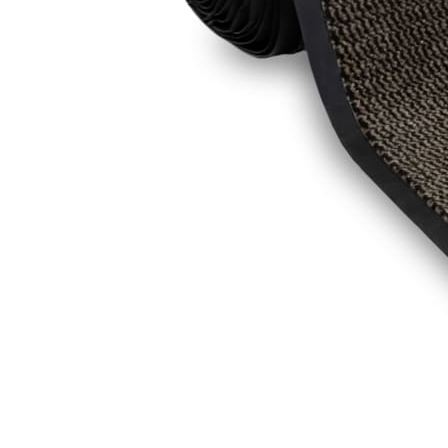
Коричневый
Кремовый
Оливковый
Разноцветный
Розовый
Серый
Синий
Фиолетовый
Черный
По
цене
от
100
₽
до
5
000
₽
от
5
000
₽
до
15