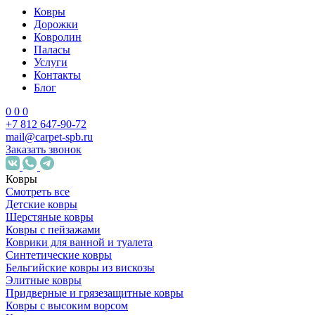
Ковры
Дорожки
Ковролин
Паласы
Услуги
Контакты
Блог
0
0
0
+7 812 647-90-72
mail@carpet-spb.ru
Заказать звонок
Ковры
Смотреть все
Детские ковры
Шерстяные ковры
Ковры с пейзажами
Коврики для ванной и туалета
Синтетические ковры
Бельгийские ковры из вискозы
Элитные ковры
Придверные и грязезащитные ковры
Ковры с высоким ворсом