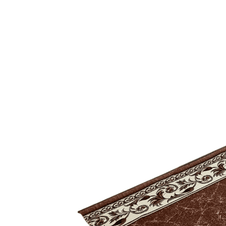
000
₽
от
15
000
₽
до
45
000
₽
от
45
000
₽
до
200
000
₽
По
форме
Прямоугольные
ковры
Овальные
ковры