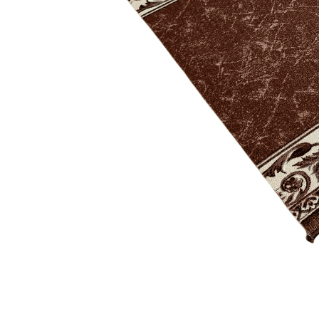
Круглые
ковры
Квадратные
ковры
Полуовальные
ковры
Восьмигранники
Дорожки
Синтетические
ковровые
дорожки
Дорожки
на
резиновой
основе
Ковровые
шерстяные
дорожки
Паласные
дорожки
Кремлевские
дорожки
Ковролин
Ковролин
в