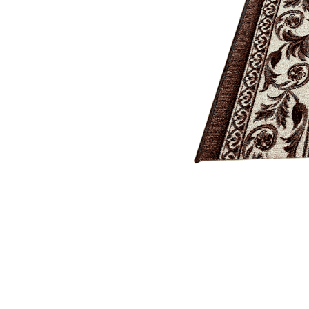
Коричневый
Кремовый
Оливковый
Разноцветный
Розовый
Серый
Синий
Фиолетовый
Черный
По
цене
от
100
₽
до
5
000
₽
от
5
000
₽
до
15