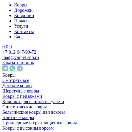
Ковры
Дорожки
Ковролин
Паласы
Услуги
Контакты
Блог
0
0
0
+7 812 647-90-72
mail@carpet-spb.ru
Заказать звонок
Ковры
Смотреть все
Детские ковры
Шерстяные ковры
Ковры с пейзажами
Коврики для ванной и туалета
Синтетические ковры
Бельгийские ковры из вискозы
Элитные ковры
Придверные и грязезащитные ковры
Ковры с высоким ворсом