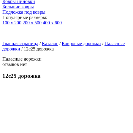
Ковры-циновки
Большие ковры
Подложка под ковры
Популярные размеры:
100 х 200
200 х 500
400 х 600
Ковры
По
Главная страница
типу
/
Каталог
/
Ковровые дорожки
/
Паласные
дорожки
/
12с25 дорожка
изделий
Детские
Паласные дорожки
ковры
отзывов нет
Синтетические
ковры
12с25 дорожка
Ковры
с
высоким
ворсом
Шерстяные
ковры
Бельгийские
ковры
из
вискозы
Ковры-