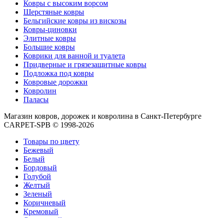
Ковры с высоким ворсом
Шерстяные ковры
Бельгийские ковры из вискозы
Ковры-циновки
Элитные ковры
Большие ковры
Коврики для ванной и туалета
Придверные и грязезащитные ковры
Подложка под ковры
Ковровые дорожки
Ковролин
Паласы
Магазин ковров, дорожек и ковролина в Санкт-Петербурге
CARPET-SPB © 1998-2026
Товары по цвету
Бежевый
Белый
Бордовый
Голубой
Желтый
Зеленый
Коричневый
Кремовый