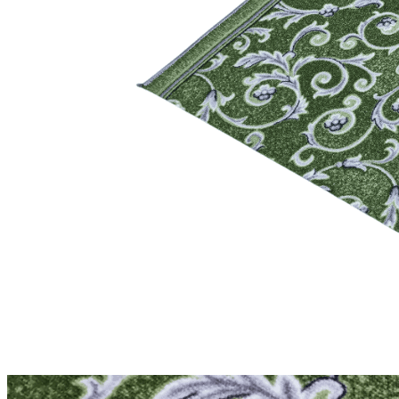
Круглые
ковры
Квадратные
ковры
Полуовальные
ковры
Восьмигранники
Дорожки
Синтетические
ковровые
дорожки
Дорожки
на
резиновой
основе
Ковровые
шерстяные
дорожки
Паласные
дорожки
Кремлевские
дорожки
Ковролин
Ковролин
в