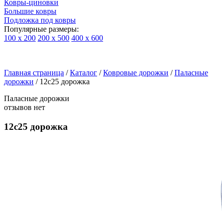
Ковры-циновки
Большие ковры
Подложка под ковры
Популярные размеры:
100 х 200
200 х 500
400 х 600
Ковры
По
Главная страница
типу
/
Каталог
/
Ковровые дорожки
/
Паласные
дорожки
/
12с25 дорожка
изделий
Детские
Паласные дорожки
ковры
отзывов нет
Синтетические
ковры
12с25 дорожка
Ковры
с
высоким
ворсом
Шерстяные
ковры
Бельгийские
ковры
из
вискозы
Ковры-