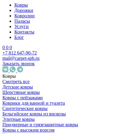
Ковры
Дорожки
Ковролин
Паласы
Услуги
Контакты
Блог
0
0
0
+7 812 647-90-72
mail@carpet-spb.ru
Заказать звонок
Ковры
Смотреть все
Детские ковры
Шерстяные ковры
Ковры с пейзажами
Коврики для ванной и туалета
Синтетические ковры
Бельгийские ковры из вискозы
Элитные ковры
Придверные и грязезащитные ковры
Ковры с высоким ворсом