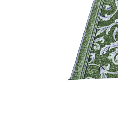
Коричневый
Кремовый
Оливковый
Разноцветный
Розовый
Серый
Синий
Фиолетовый
Черный
По
цене
от
100
₽
до
5
000
₽
от
5
000
₽
до
15