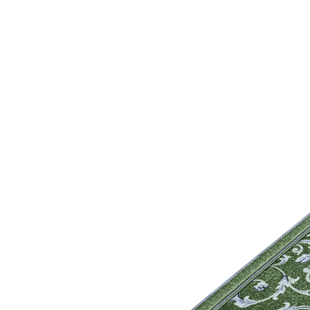
000
₽
от
15
000
₽
до
45
000
₽
от
45
000
₽
до
200
000
₽
По
форме
Прямоугольные
ковры
Овальные
ковры