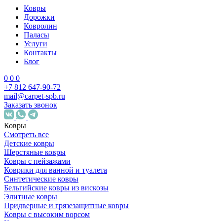
Ковры
Дорожки
Ковролин
Паласы
Услуги
Контакты
Блог
0
0
0
+7 812 647-90-72
mail@carpet-spb.ru
Заказать звонок
Ковры
Смотреть все
Детские ковры
Шерстяные ковры
Ковры с пейзажами
Коврики для ванной и туалета
Синтетические ковры
Бельгийские ковры из вискозы
Элитные ковры
Придверные и грязезащитные ковры
Ковры с высоким ворсом