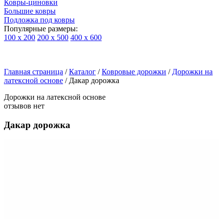
Ковры-циновки
Большие ковры
Подложка под ковры
Популярные размеры:
100 х 200
200 х 500
400 х 600
Ковры
По
Главная страница
типу
/
Каталог
/
Ковровые дорожки
/
Дорожки на
латексной основе
изделий
/
Дакар дорожка
Детские
Дорожки на латексной основе
ковры
отзывов нет
Синтетические
ковры
Дакар дорожка
Ковры
с
высоким
ворсом
Шерстяные
ковры
Бельгийские
ковры
из
вискозы
Ковры-