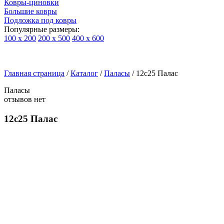
Ковры-циновки
Большие ковры
Подложка под ковры
Популярные размеры:
100 х 200
200 х 500
400 х 600
Ковры
По
Главная страница
типу
/
Каталог
/
Паласы
/
12c25 Палас
изделий
Паласы
Детские
отзывов нет
ковры
Синтетические
12c25 Палас
ковры
Ковры
с
высоким
ворсом
Шерстяные
ковры
Бельгийские
ковры
из
вискозы
Ковры-