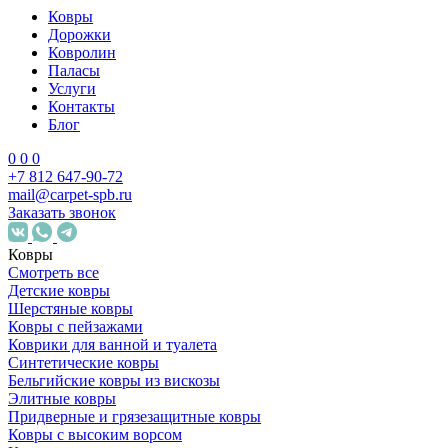
Ковры
Дорожки
Ковролин
Паласы
Услуги
Контакты
Блог
0
0
0
+7 812 647-90-72
mail@carpet-spb.ru
Заказать звонок
Ковры
Смотреть все
Детские ковры
Шерстяные ковры
Ковры с пейзажами
Коврики для ванной и туалета
Синтетические ковры
Бельгийские ковры из вискозы
Элитные ковры
Придверные и грязезащитные ковры
Ковры с высоким ворсом