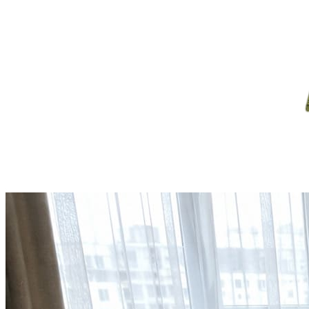
Круглые
ковры
Квадратные
ковры
Полуовальные
ковры
Восьмигранники
Дорожки
Синтетические
ковровые
дорожки
Дорожки
на
резиновой
основе
Ковровые
шерстяные
дорожки
Паласные
дорожки
Кремлевские
дорожки
Ковролин
Ковролин
в