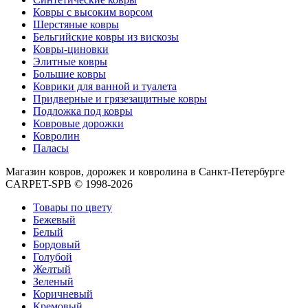
Ковры с высоким ворсом
Шерстяные ковры
Бельгийские ковры из вискозы
Ковры-циновки
Элитные ковры
Большие ковры
Коврики для ванной и туалета
Придверные и грязезащитные ковры
Подложка под ковры
Ковровые дорожки
Ковролин
Паласы
Магазин ковров, дорожек и ковролина в Санкт-Петербурге
CARPET-SPB © 1998-2026
Товары по цвету
Бежевый
Белый
Бордовый
Голубой
Желтый
Зеленый
Коричневый
Кремовый