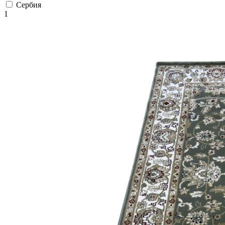
Коричневый
Сербия
Кремовый
1
Оливковый
Разноцветный
Розовый
Серый
Синий
Фиолетовый
Черный
По
цене
от
100
₽
до
5
000
₽
от
5
000
₽
до
15