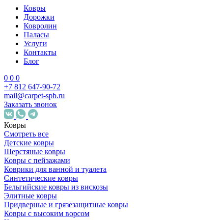
Ковры
Дорожки
Ковролин
Паласы
Услуги
Контакты
Блог
0
0
0
+7 812 647-90-72
mail@carpet-spb.ru
Заказать звонок
Ковры
Смотреть все
Детские ковры
Шерстяные ковры
Ковры с пейзажами
Коврики для ванной и туалета
Синтетические ковры
Бельгийские ковры из вискозы
Элитные ковры
Придверные и грязезащитные ковры
Ковры с высоким ворсом