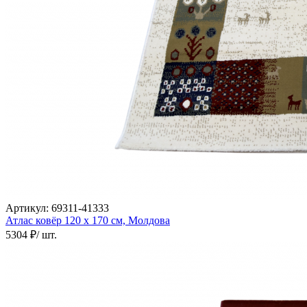
наличии
Паласы
Как
выбрать
ковер
Доставка
и
оплата
Наши
работы
Контакты
+7
812
647-
90-
72
Артикул:
69311-41333
mail@carpet-
Атлас ковёр
120 х 170 см,
Молдова
spb.ru
5304 ₽
/ шт.
Заказать
звонок