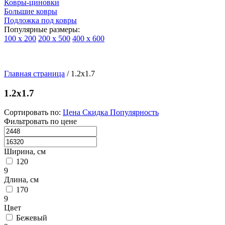
Ковры-циновки
Большие ковры
Подложка под ковры
Популярные размеры:
100 х 200
200 х 500
400 х 600
Ковры
По
Главная страница
типу
/
1.2x1.7
изделий
Детские
1.2x1.7
ковры
Синтетические
Сортировать по:
Цена
Скидка
Популярность
ковры
Фильтровать по цене
Ковры
с
высоким
Ширина, см
ворсом
120
Шерстяные
9
ковры
Длина, см
Бельгийские
170
ковры
9
из
Цвет
вискозы
Бежевый
Ковры-