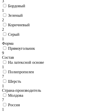
3
циновки
Элитные
Бордовый
ковры
1
Большие
Зеленый
ковры
2
Коврики
Коричневый
для
2
ванной
Серый
и
1
туалета
Форма
Придверные
Прямоугольник
и
9
грязезащитные
Состав
ковры
На латексной основе
Подложка
1
под
Полипропилен
ковры
7
По
Шерсть
цвету
1
Бежевый
Страна-производитель
Белый
Молдова
Бордовый
7
Голубой
Желтый
Россия
Зеленый
1