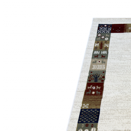
Круглые
ковры
Квадратные
ковры
Полуовальные
ковры
Восьмигранники
Дорожки
Синтетические
ковровые
дорожки
Дорожки
на
резиновой
основе
Ковровые
шерстяные
дорожки
Паласные
дорожки
Кремлевские
дорожки
Ковролин
Ковролин
в