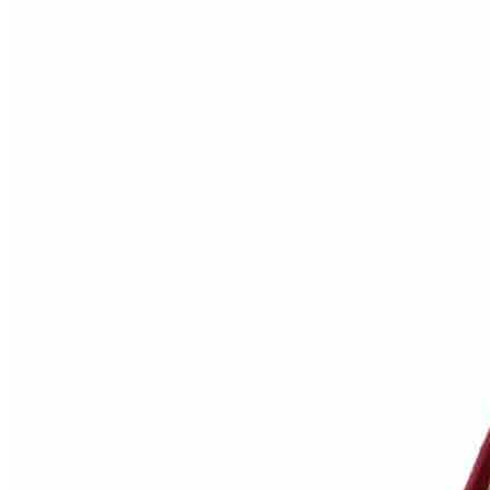
Коричневый
Кремовый
Оливковый
Разноцветный
Розовый
Серый
Синий
Фиолетовый
Черный
По
цене
от
100
₽
до
5
000
₽
от
5
000
₽
до
15