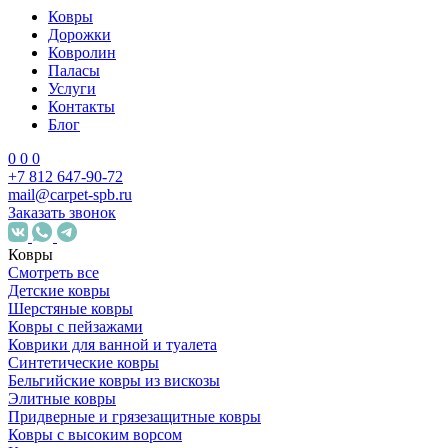
Ковры
Дорожки
Ковролин
Паласы
Услуги
Контакты
Блог
0
0
0
+7 812 647-90-72
mail@carpet-spb.ru
Заказать звонок
Ковры
Смотреть все
Детские ковры
Шерстяные ковры
Ковры с пейзажами
Коврики для ванной и туалета
Синтетические ковры
Бельгийские ковры из вискозы
Элитные ковры
Придверные и грязезащитные ковры
Ковры с высоким ворсом