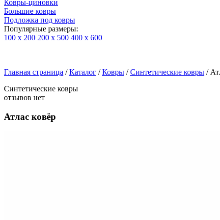
Ковры-циновки
Большие ковры
Подложка под ковры
Популярные размеры:
100 х 200
200 х 500
400 х 600
Ковры
По
Главная страница
типу
/
Каталог
/
Ковры
/
Синтетические ковры
/
Ат
изделий
Синтетические ковры
Детские
отзывов нет
ковры
Синтетические
Атлас ковёр
ковры
Ковры
с
высоким
ворсом
Шерстяные
ковры
Бельгийские
ковры
из
вискозы
Ковры-