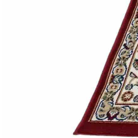
000
₽
от
15
000
₽
до
45
000
₽
от
45
000
₽
до
200
000
₽
По
форме
Прямоугольные
ковры
Овальные
ковры