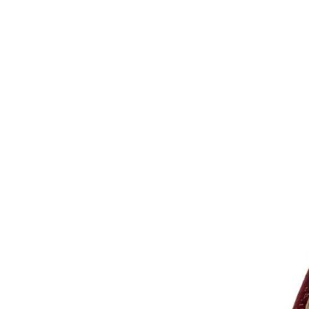
000
₽
от
15
000
₽
до
45
000
₽
от
45
000
₽
до
200
000
₽
По
форме
Прямоугольные
ковры
Овальные
ковры