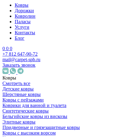
Ковры
Дорожки
Ковролин
Паласы
Услуги
Контакты
Блог
0
0
0
+7 812 647-90-72
mail@carpet-spb.ru
Заказать звонок
Ковры
Смотреть все
Детские ковры
Шерстяные ковры
Ковры с пейзажами
Коврики для ванной и туалета
Синтетические ковры
Бельгийские ковры из вискозы
Элитные ковры
Придверные и грязезащитные ковры
Ковры с высоким ворсом