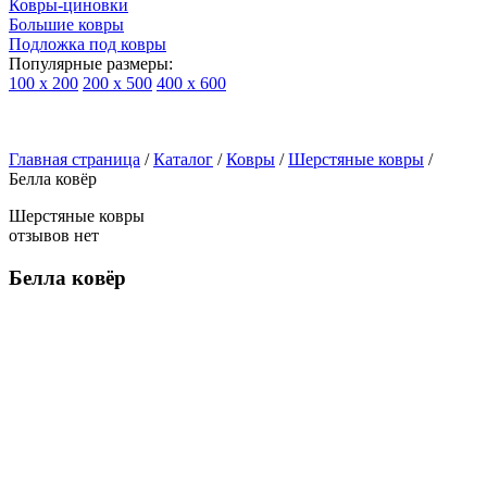
Ковры-циновки
Большие ковры
Подложка под ковры
Популярные размеры:
100 х 200
200 х 500
400 х 600
Ковры
По
Главная страница
типу
/
Каталог
/
Ковры
/
Шерстяные ковры
/
Белла ковёр
изделий
Детские
Шерстяные ковры
ковры
отзывов нет
Синтетические
ковры
Белла ковёр
Ковры
с
высоким
ворсом
Шерстяные
ковры
Бельгийские
ковры
из
вискозы
Ковры-