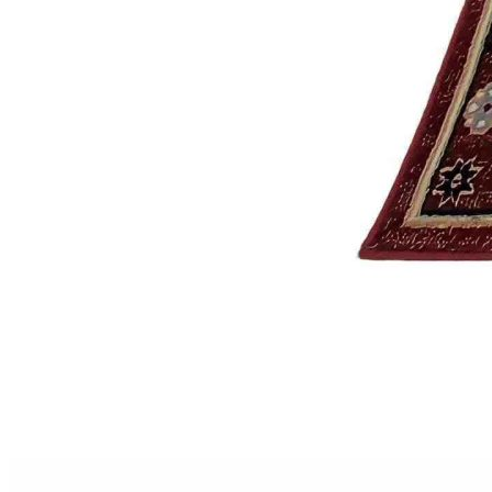
Круглые
ковры
Квадратные
ковры
Полуовальные
ковры
Восьмигранники
Дорожки
Синтетические
ковровые
дорожки
Дорожки
на
резиновой
основе
Ковровые
шерстяные
дорожки
Паласные
дорожки
Кремлевские
дорожки
Ковролин
Ковролин
в